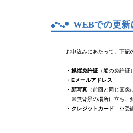
WEBでの更
お申込みにあたって、下記
・
操縦免許証
（船の免許証
・
Eメールアドレス
・
顔写真
（前回と同じ画像
※無背景の場所に立ち、鮮
・
クレジットカード
※受講