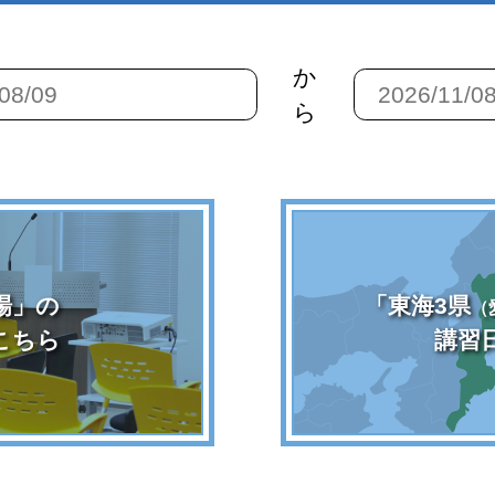
か
ら
場」の
「東海3県
（
こちら
講習