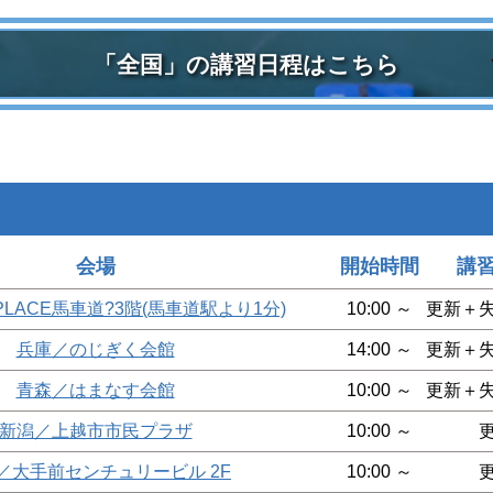
「全国」の講習日程はこちら
会場
開始時間
講
PLACE馬車道?3階(馬車道駅より1分)
10:00 ～
更新＋
兵庫／のじぎく会館
14:00 ～
更新＋
青森／はまなす会館
10:00 ～
更新＋
新潟／上越市市民プラザ
10:00 ～
／大手前センチュリービル 2F
10:00 ～