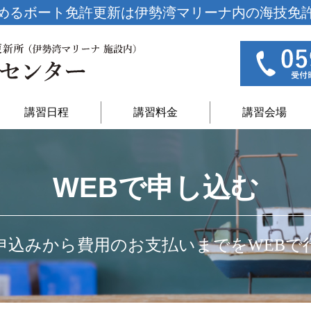
めるボート免許更新は
伊勢湾マリーナ内の海技免
講習日程
講習料金
講習会場
WEBで申し込む
申込みから費用のお支払いまでをWEBで