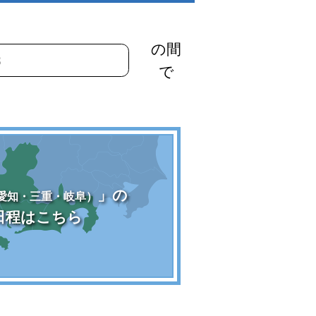
の間
で
」の
愛知・三重・岐阜）
日程はこちら