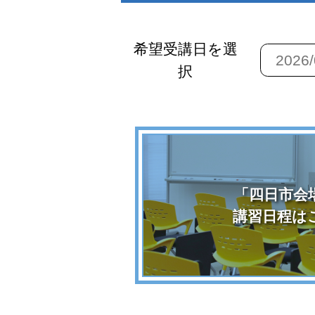
希望受講日を選
択
「四日市会
講習日程は