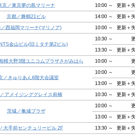
東京／東京夢の島マリーナ
10:00 ～
更新＋
京都／舞鶴21ビル
14:00 ～
更新＋
／西福岡マリーナ(マリノア)
10:00 ～
更新＋
10:30 ～
NTS金山ビル(旧ミタチ第2ビル)
13:30 ～
更新＋
o相模大野3階ユニコムプラザさがみはら
10:00 ～
10:00 ～
京／きゅりあん6階大会議室
13:00 ～
更新＋
／アメイジンググレイス前橋
10:30 ～
更新＋
10:00 ～
茨城／亀城プラザ
13:00 ～
更新＋
／大手前センチュリービル 2F
13:30 ～
更新＋