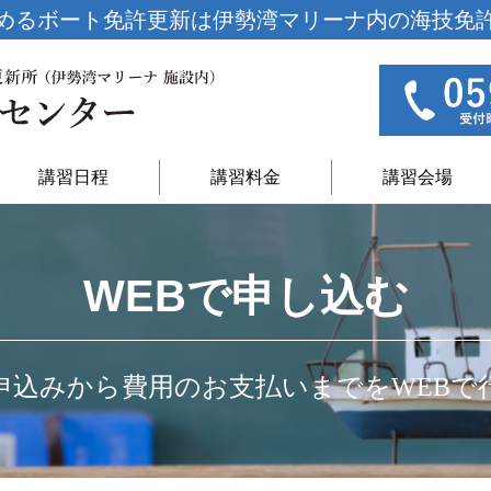
めるボート免許更新は
伊勢湾マリーナ内の海技免
講習日程
講習料金
講習会場
WEBで申し込む
申込みから費用のお支払いまでをWEBで