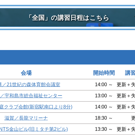
「全国」の講習日程はこちら
会場
開始時間
講
縄／21世紀の森体育館会議室
14:00 ～
更新＋
／宇和島市総合福祉センター
13:00 ～
更新＋
庭クラブ会館(新宿駅南口より8分)
14:00 ～
更新＋
滋賀／長龍マリーナ
18:30 ～
NTS金山ビル(旧ミタチ第2ビル)
13:30 ～
更新＋