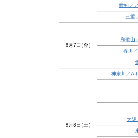
愛知／ア
三重
和歌山
8月7日
（金）
香川／
神奈川／A-
大阪
8月8日
（土）