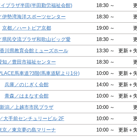
イプラザ半田(半田勤労福祉会館)
18:30 ～
／伊勢湾海洋スポーツセンター
18:30 ～
京都／ハートピア京都
19:00 ～
／県民交流プラザ和歌山ビッグ愛
18:30 ～
香川県教育会館ミューズホール
13:30 ～
更新＋
愛知／豊田市福祉センター
18:30 ～
PLACE馬車道?3階(馬車道駅より1分)
10:00 ～
更新＋
兵庫／のじぎく会館
14:00 ～
更新＋
青森／はまなす会館
10:00 ～
更新＋
新潟／上越市市民プラザ
10:00 ～
／大手前センチュリービル 2F
10:00 ～
東京／東京夢の島マリーナ
10:00 ～
更新＋