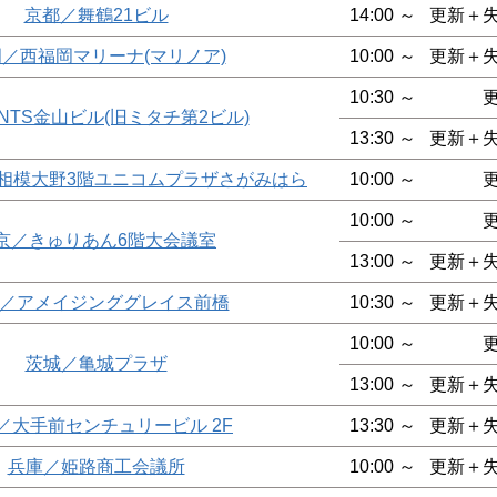
京都／舞鶴21ビル
14:00 ～
更新＋
／西福岡マリーナ(マリノア)
10:00 ～
更新＋
10:30 ～
NTS金山ビル(旧ミタチ第2ビル)
13:30 ～
更新＋
o相模大野3階ユニコムプラザさがみはら
10:00 ～
10:00 ～
京／きゅりあん6階大会議室
13:00 ～
更新＋
／アメイジンググレイス前橋
10:30 ～
更新＋
10:00 ～
茨城／亀城プラザ
13:00 ～
更新＋
／大手前センチュリービル 2F
13:30 ～
更新＋
兵庫／姫路商工会議所
10:00 ～
更新＋