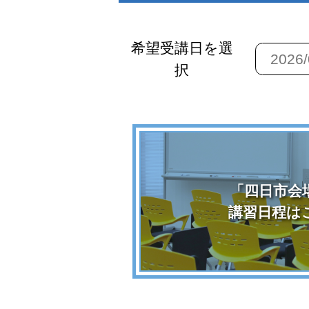
希望受講日を選
択
「四日市会
講習日程は