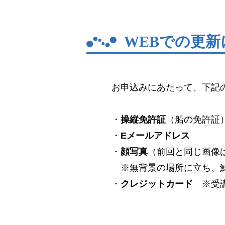
WEBでの更
お申込みにあたって、下記
・
操縦免許証
（船の免許証
・
Eメールアドレス
・
顔写真
（前回と同じ画像
※無背景の場所に立ち、鮮
・
クレジットカード
※受講