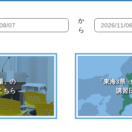
か
ら
場」の
「東海3県
（
こちら
講習