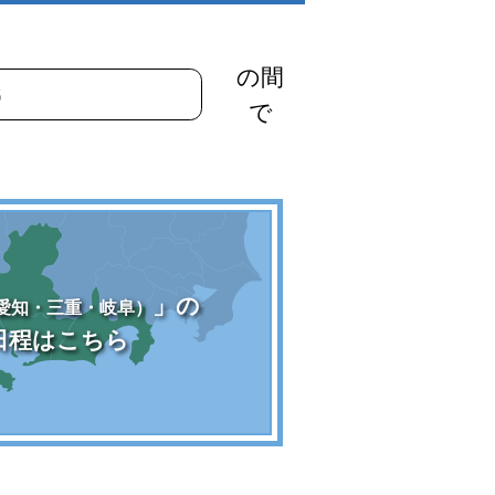
の間
で
」の
愛知・三重・岐阜）
日程はこちら