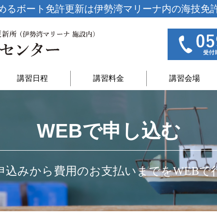
めるボート免許更新は
伊勢湾マリーナ内の海技免
講習日程
講習料金
講習会場
WEBで申し込む
申込みから費用のお支払いまでをWEBで