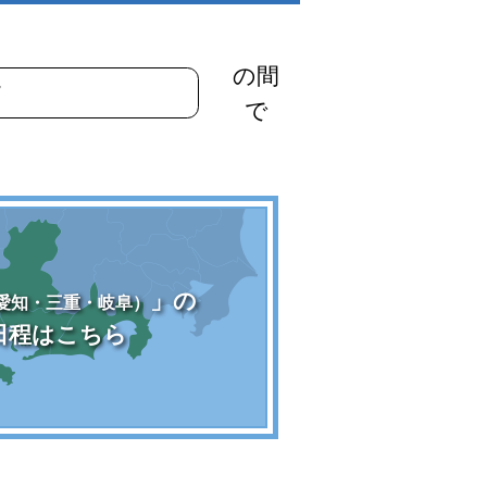
の間
で
」の
愛知・三重・岐阜）
日程はこちら