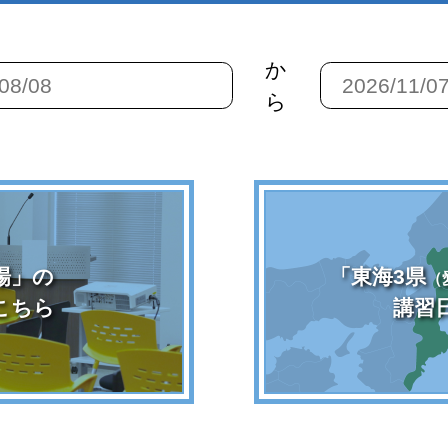
か
ら
場」の
「東海3県
（
こちら
講習