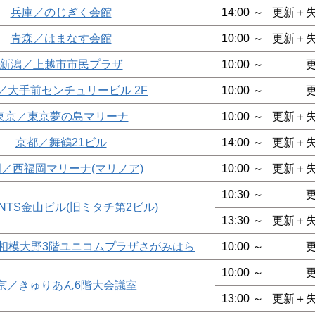
兵庫／のじぎく会館
14:00 ～
更新＋
青森／はまなす会館
10:00 ～
更新＋
新潟／上越市市民プラザ
10:00 ～
／大手前センチュリービル 2F
10:00 ～
東京／東京夢の島マリーナ
10:00 ～
更新＋
京都／舞鶴21ビル
14:00 ～
更新＋
／西福岡マリーナ(マリノア)
10:00 ～
更新＋
10:30 ～
NTS金山ビル(旧ミタチ第2ビル)
13:30 ～
更新＋
o相模大野3階ユニコムプラザさがみはら
10:00 ～
10:00 ～
京／きゅりあん6階大会議室
13:00 ～
更新＋