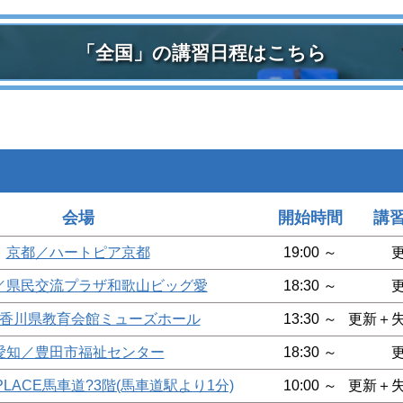
「全国」の講習日程はこちら
会場
開始時間
講
京都／ハートピア京都
19:00 ～
／県民交流プラザ和歌山ビッグ愛
18:30 ～
香川県教育会館ミューズホール
13:30 ～
更新＋
愛知／豊田市福祉センター
18:30 ～
PLACE馬車道?3階(馬車道駅より1分)
10:00 ～
更新＋