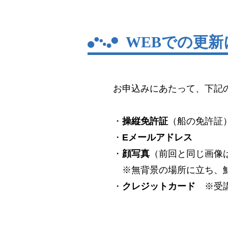
WEBでの更
お申込みにあたって、下記
・
操縦免許証
（船の免許証
・
Eメールアドレス
・
顔写真
（前回と同じ画像
※無背景の場所に立ち、鮮
・
クレジットカード
※受講