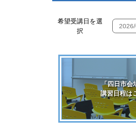
希望受講日を選
択
「四日市会
講習日程は