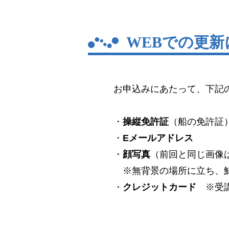
WEBでの更
お申込みにあたって、下記
・
操縦免許証
（船の免許証
・
Eメールアドレス
・
顔写真
（前回と同じ画像
※無背景の場所に立ち、鮮
・
クレジットカード
※受講