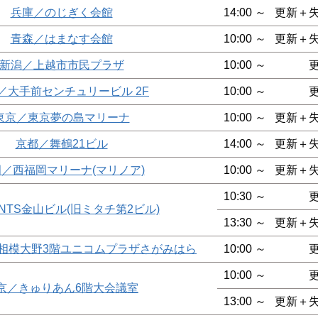
兵庫／のじぎく会館
14:00 ～
更新＋
青森／はまなす会館
10:00 ～
更新＋
新潟／上越市市民プラザ
10:00 ～
／大手前センチュリービル 2F
10:00 ～
東京／東京夢の島マリーナ
10:00 ～
更新＋
京都／舞鶴21ビル
14:00 ～
更新＋
／西福岡マリーナ(マリノア)
10:00 ～
更新＋
10:30 ～
NTS金山ビル(旧ミタチ第2ビル)
13:30 ～
更新＋
o相模大野3階ユニコムプラザさがみはら
10:00 ～
10:00 ～
京／きゅりあん6階大会議室
13:00 ～
更新＋