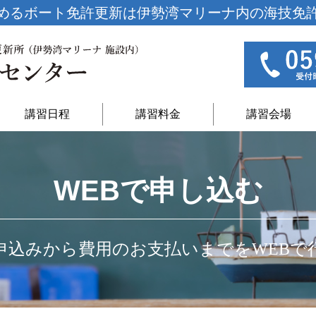
めるボート免許更新は
伊勢湾マリーナ内の海技免
講習日程
講習料金
講習会場
WEBで申し込む
申込みから費用のお支払いまでをWEBで