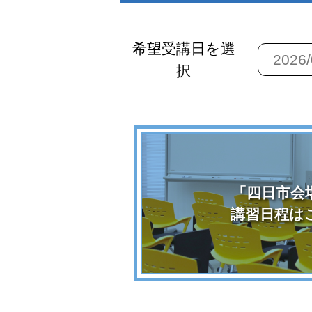
希望受講日を選
択
「四日市会
講習日程は