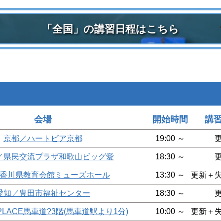
「全国」の講習日程はこちら
会場
開始時間
講
京都／ハートピア京都
19:00 ～
／県民交流プラザ和歌山ビッグ愛
18:30 ～
香川県教育会館ミューズホール
13:30 ～
更新＋
愛知／豊田市福祉センター
18:30 ～
PLACE馬車道?3階(馬車道駅より1分)
10:00 ～
更新＋