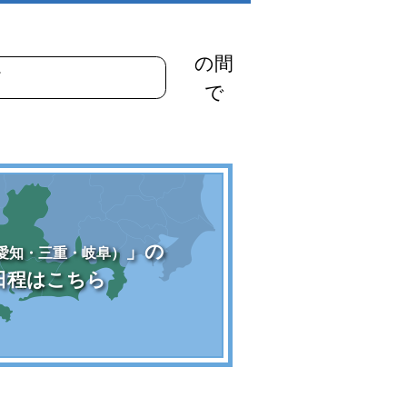
の間
で
」の
愛知・三重・岐阜）
日程はこちら