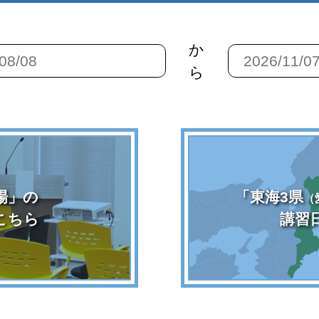
か
ら
場」の
「東海3県
（
こちら
講習