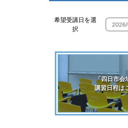
希望受講日を選
択
「四日市会
講習日程は