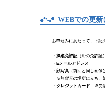
WEBでの更
お申込みにあたって、下記
・
操縦免許証
（船の免許証
・
Eメールアドレス
・
顔写真
（前回と同じ画像
※無背景の場所に立ち、鮮
・
クレジットカード
※受講