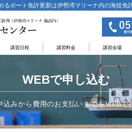
めるボート免許更新は
伊勢湾マリーナ内の海技免
講習日程
講習料金
講習会場
WEBで申し込む
申込みから費用のお支払いまでをWEBで