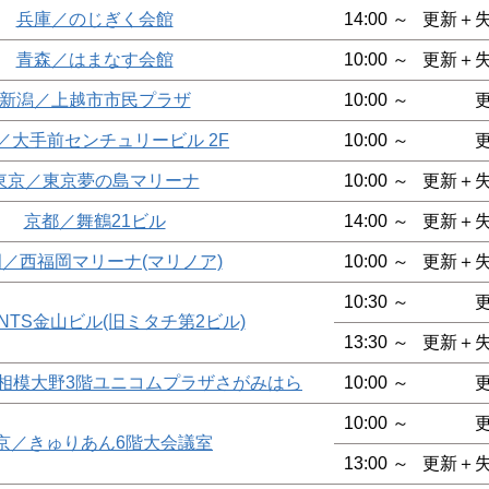
兵庫／のじぎく会館
14:00 ～
更新＋
青森／はまなす会館
10:00 ～
更新＋
新潟／上越市市民プラザ
10:00 ～
／大手前センチュリービル 2F
10:00 ～
東京／東京夢の島マリーナ
10:00 ～
更新＋
京都／舞鶴21ビル
14:00 ～
更新＋
／西福岡マリーナ(マリノア)
10:00 ～
更新＋
10:30 ～
NTS金山ビル(旧ミタチ第2ビル)
13:30 ～
更新＋
o相模大野3階ユニコムプラザさがみはら
10:00 ～
10:00 ～
京／きゅりあん6階大会議室
13:00 ～
更新＋