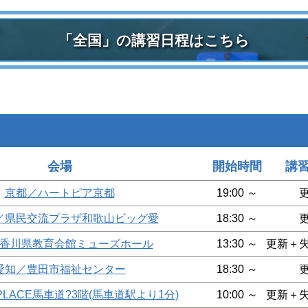
「全国」の講習日程はこちら
会場
開始時間
講
京都／ハートピア京都
19:00 ～
／県民交流プラザ和歌山ビッグ愛
18:30 ～
香川県教育会館ミューズホール
13:30 ～
更新＋
愛知／豊田市福祉センター
18:30 ～
PLACE馬車道?3階(馬車道駅より1分)
10:00 ～
更新＋