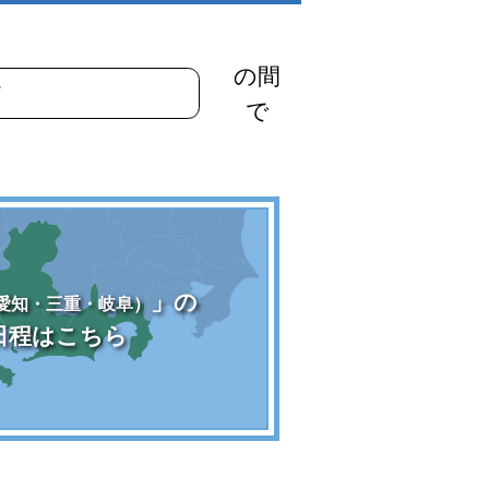
の間
で
」の
愛知・三重・岐阜）
日程はこちら