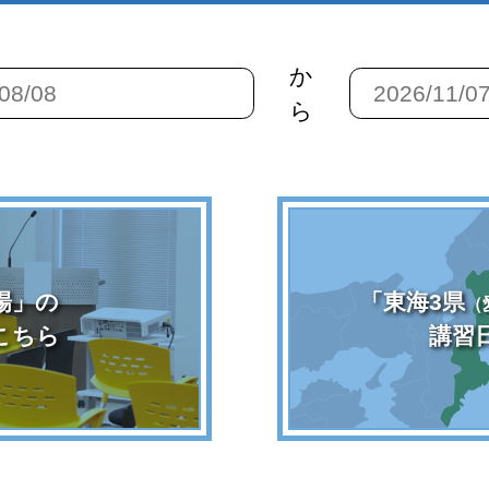
か
ら
場」の
「東海3県
（
こちら
講習