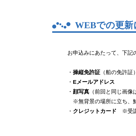
WEBでの更
お申込みにあたって、下記
・
操縦免許証
（船の免許証
・
Eメールアドレス
・
顔写真
（前回と同じ画像
※無背景の場所に立ち、鮮
・
クレジットカード
※受講