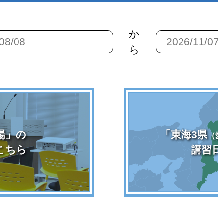
か
ら
場」の
「東海3県
（
こちら
講習