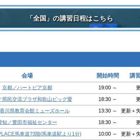
「全国」の講習日程はこちら
会場
開始時間
講
京都／ハートピア京都
19:00 ～
／県民交流プラザ和歌山ビッグ愛
18:30 ～
香川県教育会館ミューズホール
13:30 ～
更新＋
愛知／豊田市福祉センター
18:30 ～
PLACE馬車道?3階(馬車道駅より1分)
10:00 ～
更新＋