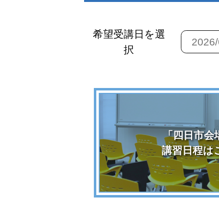
希望受講日を選
択
「四日市会
講習日程は