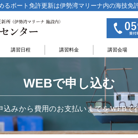
めるボート免許更新は
伊勢湾マリーナ内の海技免
講習日程
講習料金
講習会場
WEBで申し込む
申込みから費用のお支払いまでをWEBで