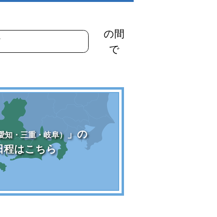
の間
で
」の
愛知・三重・岐阜）
日程はこちら