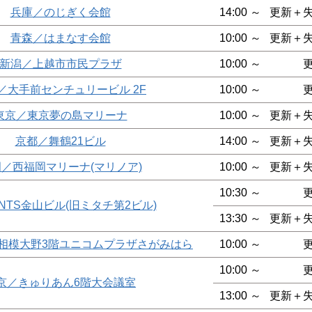
兵庫／のじぎく会館
14:00 ～
更新＋
青森／はまなす会館
10:00 ～
更新＋
新潟／上越市市民プラザ
10:00 ～
／大手前センチュリービル 2F
10:00 ～
東京／東京夢の島マリーナ
10:00 ～
更新＋
京都／舞鶴21ビル
14:00 ～
更新＋
／西福岡マリーナ(マリノア)
10:00 ～
更新＋
10:30 ～
NTS金山ビル(旧ミタチ第2ビル)
13:30 ～
更新＋
o相模大野3階ユニコムプラザさがみはら
10:00 ～
10:00 ～
京／きゅりあん6階大会議室
13:00 ～
更新＋