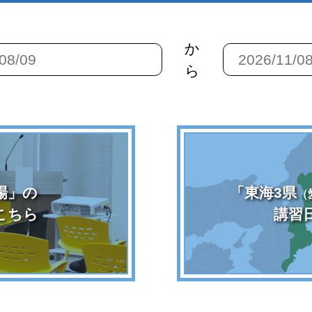
か
ら
場」の
「東海3県
（
こちら
講習