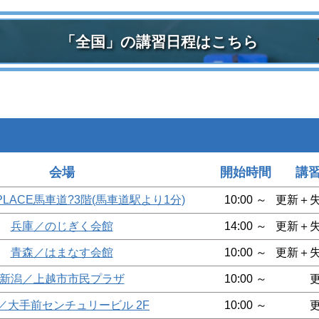
「全国」の講習日程はこちら
会場
開始時間
講
PLACE馬車道?3階(馬車道駅より1分)
10:00 ～
更新＋
兵庫／のじぎく会館
14:00 ～
更新＋
青森／はまなす会館
10:00 ～
更新＋
新潟／上越市市民プラザ
10:00 ～
／大手前センチュリービル 2F
10:00 ～