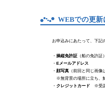
WEBでの更
お申込みにあたって、下記
・
操縦免許証
（船の免許証
・
Eメールアドレス
・
顔写真
（前回と同じ画像
※無背景の場所に立ち、鮮
・
クレジットカード
※受講