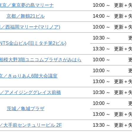
東京／東京夢の島マリーナ
10:00 ～
更新＋
京都／舞鶴21ビル
14:00 ～
更新＋
／西福岡マリーナ(マリノア)
10:00 ～
更新＋
10:30 ～
NTS金山ビル(旧ミタチ第2ビル)
13:30 ～
更新＋
o相模大野3階ユニコムプラザさがみはら
10:00 ～
10:00 ～
京／きゅりあん6階大会議室
13:00 ～
更新＋
／アメイジンググレイス前橋
10:30 ～
更新＋
10:00 ～
茨城／亀城プラザ
13:00 ～
更新＋
／大手前センチュリービル 2F
13:30 ～
更新＋