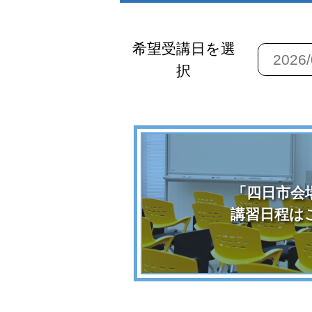
希望受講日を選
択
「四日市会
講習日程は