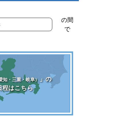
の間
で
」の
愛知・三重・岐阜）
日程はこちら