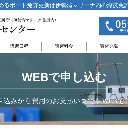
めるボート免許更新は
伊勢湾マリーナ内の海技免
講習日程
講習料金
講習会場
WEBで申し込む
申込みから費用のお支払いまでをWEBで