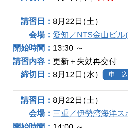
8月22日
（土）
愛知／NTS金山ビル
13:30 ～
更新＋失効再交付
8月12日
（水）
申 込
8月22日
（土）
三重／伊勢湾海洋ス
14:00 ～