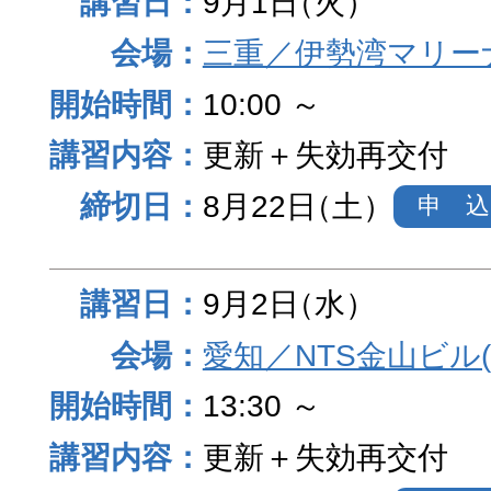
9月1日
（火）
三重／伊勢湾マリー
10:00 ～
更新＋失効再交付
8月22日
（土）
申 込
9月2日
（水）
愛知／NTS金山ビル
13:30 ～
更新＋失効再交付