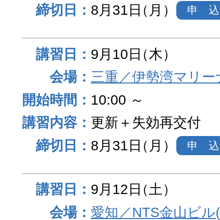
8月31日
（月）
申 込
9月10日
（木）
三重／伊勢湾マリー
10:00 ～
更新＋失効再交付
8月31日
（月）
申 込
9月12日
（土）
愛知／NTS金山ビル