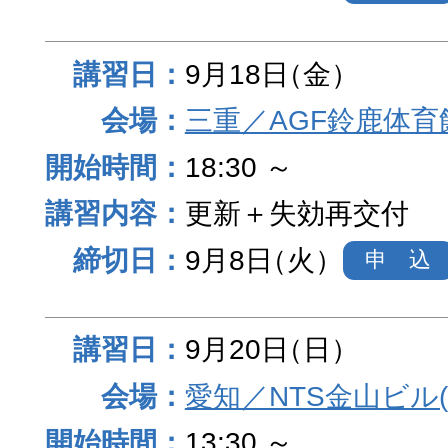
9月18日
（金）
三重／AGF鈴鹿体育
18:30 ～
更新＋失効再交付
9月8日
（火）
申 込
9月20日
（日）
愛知／NTS金山ビル
13:30 ～