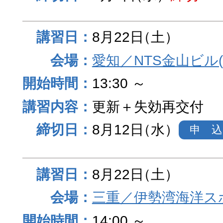
8月22日
（土）
愛知／NTS金山ビル
13:30 ～
更新＋失効再交付
8月12日
（水）
申 込
8月22日
（土）
三重／伊勢湾海洋ス
14:00 ～