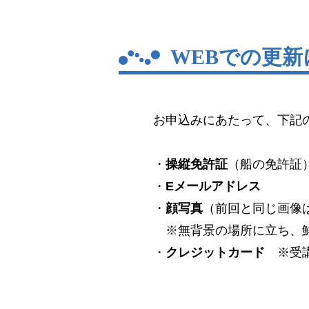
WEBでの更
お申込みにあたって、下記
・
操縦免許証
（船の免許証
・
Eメールアドレス
・
顔写真
（前回と同じ画像
※無背景の場所に立ち、鮮
・
クレジットカード
※受講