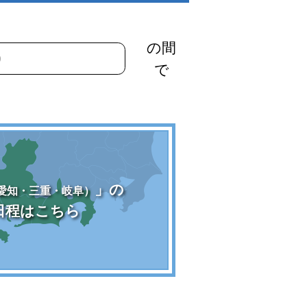
の間
で
」の
愛知・三重・岐阜）
日程はこちら