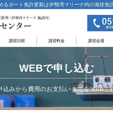
めるボート免許更新は
伊勢湾マリーナ内の海技免
講習日程
講習料金
講習会場
WEBで申し込む
申込みから費用のお支払いまでをWEBで