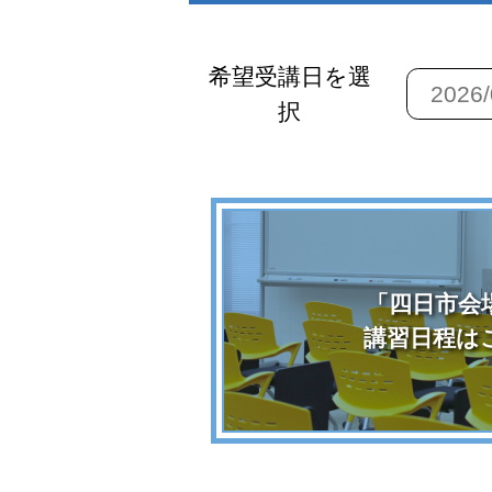
希望受講日を選
択
「四日市会
講習日程は