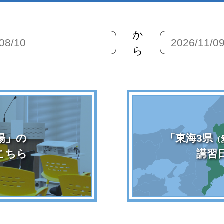
か
ら
場」の
「東海3県
（
こちら
講習