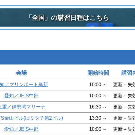
「全国」の講習日程はこちら
会場
開始時間
講習
知／マリンポート鳥新
10:00 ～
更新＋失
愛知／JEIS中部
10:00 ～
更新＋失
三重／伊勢湾マリーナ
16:30 ～
更新＋失
TS金山ビル(旧ミタチ第2ビル)
13:30 ～
更新＋失
愛知／JEIS中部
10:00 ～
更新＋失