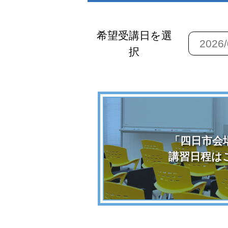
希望受講日を選
択
「四日市会
講習日程は