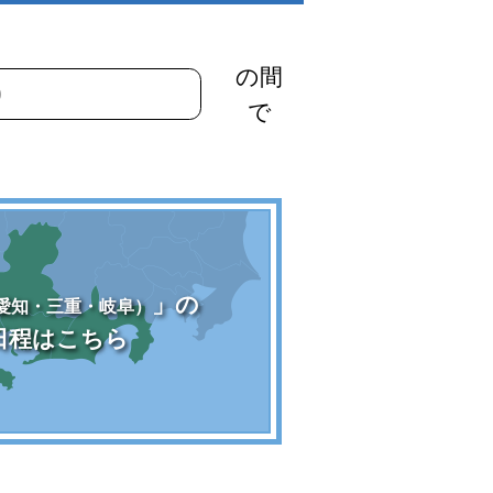
の間
で
」の
愛知・三重・岐阜）
日程はこちら