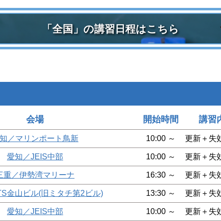
「全国」の講習日程はこちら
会場
開始時間
講習
知／マリンポート鳥新
10:00 ～
更新＋失
愛知／JEIS中部
10:00 ～
更新＋失
三重／伊勢湾マリーナ
16:30 ～
更新＋失
TS金山ビル(旧ミタチ第2ビル)
13:30 ～
更新＋失
愛知／JEIS中部
10:00 ～
更新＋失