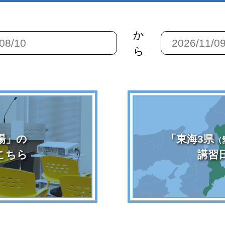
か
ら
場」の
「東海3県
（
こちら
講習