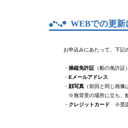
WEBでの更
お申込みにあたって、下記
・
操縦免許証
（船の免許証
・
Eメールアドレス
・
顔写真
（前回と同じ画像
※無背景の場所に立ち、鮮
・
クレジットカード
※受講