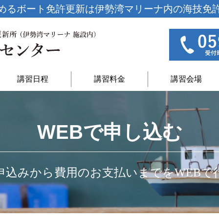
めるボート免許更新は
伊勢湾マリーナ内の海技免
講習日程
講習料金
講習会場
WEBで申し込む
申込みから費用のお支払いまでをWEBで