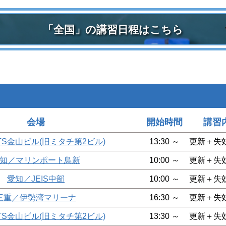
「全国」の講習日程はこちら
会場
開始時間
講習
TS金山ビル(旧ミタチ第2ビル)
13:30 ～
更新＋失
知／マリンポート鳥新
10:00 ～
更新＋失
愛知／JEIS中部
10:00 ～
更新＋失
三重／伊勢湾マリーナ
16:30 ～
更新＋失
TS金山ビル(旧ミタチ第2ビル)
13:30 ～
更新＋失