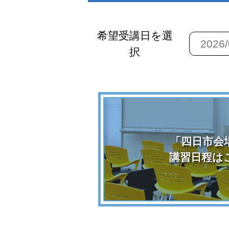
希望受講日を選
択
「四日市会
講習日程は