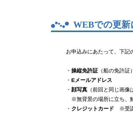
WEBでの更
お申込みにあたって、下記
・
操縦免許証
（船の免許証
・
Eメールアドレス
・
顔写真
（前回と同じ画像
※無背景の場所に立ち、鮮
・
クレジットカード
※受講