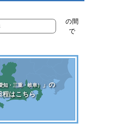
の間
で
」の
愛知・三重・岐阜）
日程はこちら