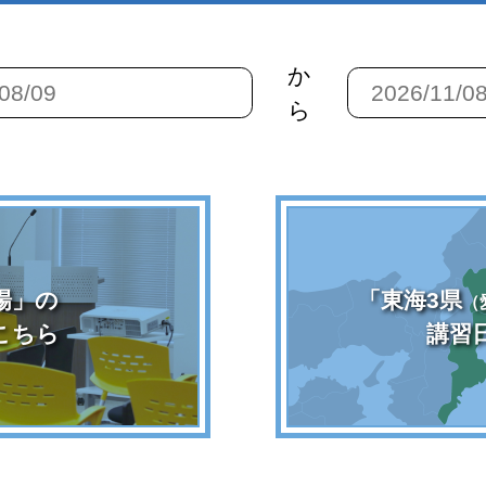
か
ら
場」の
「東海3県
（
こちら
講習