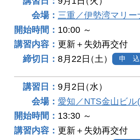
9月1日
（火）
三重／伊勢湾マリー
10:00 ～
更新＋失効再交付
8月22日
（土）
申 込
9月2日
（水）
愛知／NTS金山ビル
13:30 ～
更新＋失効再交付