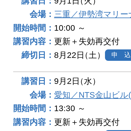
9月1日
（火）
三重／伊勢湾マリー
10:00 ～
更新＋失効再交付
8月22日
（土）
申 込
9月2日
（水）
愛知／NTS金山ビル
13:30 ～
更新＋失効再交付