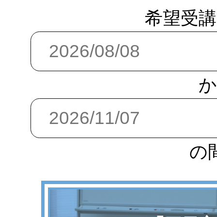
希望受講
か
の